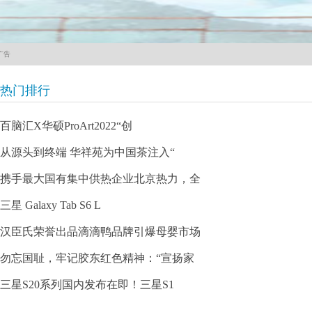
广告
热门排行
百脑汇X华硕ProArt2022“创
从源头到终端 华祥苑为中国茶注入“
携手最大国有集中供热企业北京热力，全
三星 Galaxy Tab S6 L
汉臣氏荣誉出品滴滴鸭品牌引爆母婴市场
勿忘国耻，牢记胶东红色精神：“宣扬家
三星S20系列国内发布在即！三星S1