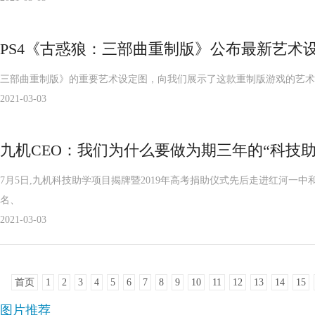
PS4《古惑狼：三部曲重制版》公布最新艺术设
三部曲重制版》的重要艺术设定图，向我们展示了这款重制版游戏的艺术
2021-03-03
九机CEO：我们为什么要做为期三年的“科技助
7月5日,九机科技助学项目揭牌暨2019年高考捐助仪式先后走进红河一中
名、
2021-03-03
首页
1
2
3
4
5
6
7
8
9
10
11
12
13
14
15
图片推荐