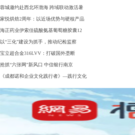
蓉城邀约赴西北环渤海 跨域联动激活暑
家悦烘焙2周年：以近场优势与硬核产品
海正药业伊索佳硫酸氨基葡萄糖胶囊12
以“三化”建设为抓手，推动纪检监察
宝立超合金316LVV：打破国外垄断
抢抓“六张网”新风口 中信银行南京
《成都诺和企业文化践行者》—践行文化