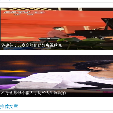
谷建芬：85岁高龄仍助阵央视秋晚
不穿金戴银不骗人，历经人生浮沉的
推荐文章