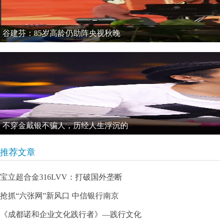
谷建芬：85岁高龄仍助阵央视秋晚
不穿金戴银不骗人，历经人生浮沉的
推荐文章
宝立超合金316LVV：打破国外垄断
抢抓“六张网”新风口 中信银行南京
《成都诺和企业文化践行者》—践行文化