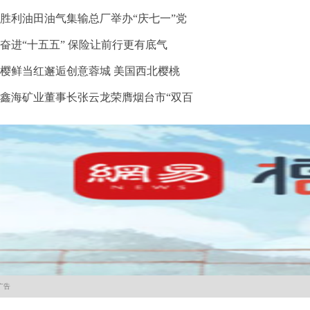
胜利油田油气集输总厂举办“庆七一”党
奋进“十五五” 保险让前行更有底气
樱鲜当红邂逅创意蓉城 美国西北樱桃
鑫海矿业董事长张云龙荣膺烟台市“双百
广告