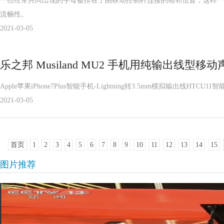
一些经常共同出现的字母被排在了由联动控制杆连接的相邻位置，这样一
流畅性。
2021-03-05
乐之邦 Musiland MU2 手机用纯输出线型移动
Apple苹果iPhone7Plus智能手机-Lightning转3.5mm模拟输出线HTCU
2021-03-05
首页
1
2
3
4
5
6
7
8
9
10
11
12
13
14
15
图片推荐