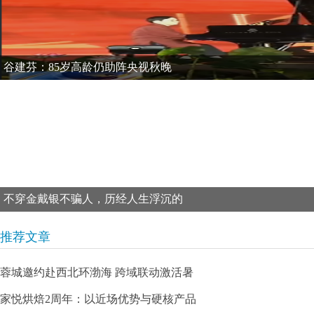
谷建芬：85岁高龄仍助阵央视秋晚
不穿金戴银不骗人，历经人生浮沉的
推荐文章
蓉城邀约赴西北环渤海 跨域联动激活暑
家悦烘焙2周年：以近场优势与硬核产品