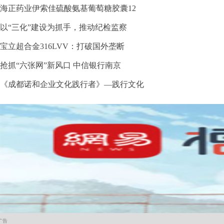
海正药业伊索佳硫酸氨基葡萄糖胶囊12
以“三化”建设为抓手，推动纪检监察
宝立超合金316LVV：打破国外垄断
抢抓“六张网”新风口 中信银行南京
《成都诺和企业文化践行者》—践行文化
广告