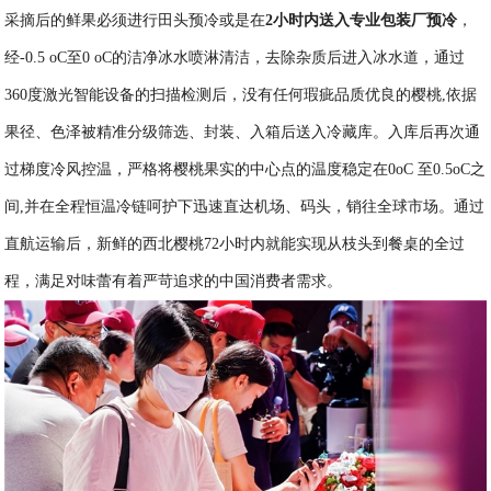
采摘后的鲜果必须进行田头预冷或是在
2小时内送入专业包装厂预冷
，
经-0.5 oC至0 oC的洁净冰水喷淋清洁，去除杂质后进入冰水道，通过
360度激光智能设备的扫描检测后，没有任何瑕疵品质优良的樱桃,依据
果径、色泽被精准分级筛选、封装、入箱后送入冷藏库。入库后再次通
过梯度冷风控温，严格将樱桃果实的中心点的温度稳定在0oC 至0.5oC之
间,并在全程恒温冷链呵护下迅速直达机场、码头，销往全球市场。通过
直航运输后，新鲜的西北樱桃72小时内就能实现从枝头到餐桌的全过
程，满足对味蕾有着严苛追求的中国消费者需求。