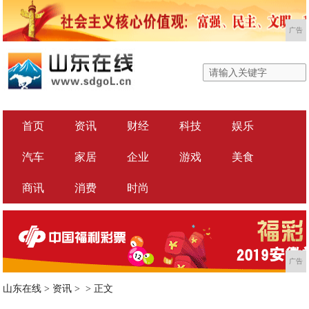
广告
首页
资讯
财经
科技
娱乐
汽车
家居
企业
游戏
美食
商讯
消费
时尚
广告
山东在线
>
资讯
> >
正文