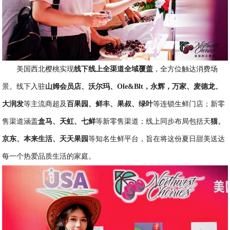
美国西北樱桃实现
线下线上全渠道全域覆盖
，全方位触达消费场
景。线下入驻
山姆会员店、沃尔玛、
Ole&Blt
，永辉，万家、麦德龙、
大润发
等主流商超及
百果园、鲜丰、果叔、绿叶
等连锁生鲜门店；新零
售渠道涵盖
盒马、天虹、七鲜
等新零售渠道；线上同步布局包括天
猫、
京东、本来生活、天天果园
等知名生鲜平台，旨在将这份夏日甜美送达
每一个热爱品质生活的家庭。