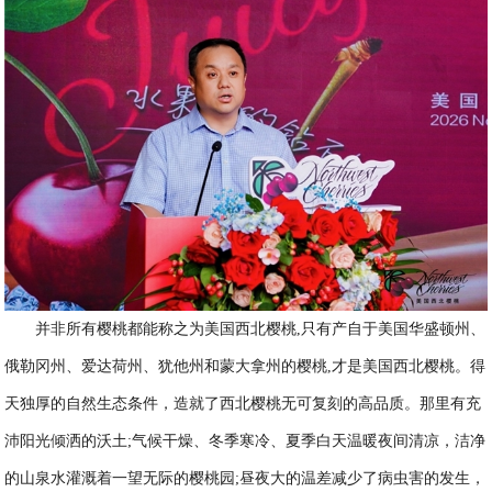
并非所有樱桃都能称之为美国西北樱桃,只有产自于美国华盛顿州、
俄勒冈州、爱达荷州、犹他州和蒙大拿州的樱桃,才是美国西北樱桃。得
天独厚的自然生态条件，造就了西北樱桃无可复刻的高品质。那里有充
沛阳光倾洒的沃土;气候干燥、冬季寒冷、夏季白天温暖夜间清凉，洁净
的山泉水灌溉着一望无际的樱桃园;昼夜大的温差减少了病虫害的发生，