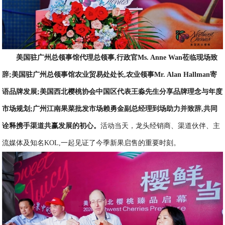
美国驻广州总领事馆代理总领事
,
行政官Ms. Anne Wan
莅临现场
致
辞
;
美国驻广州总领事馆农业贸易处处长
,
农业领事Mr. Alan Hallman
寄
语品牌发展
;
美国西北樱桃协会中国区代表王淼先生
分享品牌理念与年度
市场规划
;
广州江南果菜批发市场
赖勇金副总经理
到场助力
并致辞
,共同
诠
释携手渠道共赢发展的初心。
活动当天，龙头经销商、渠道伙伴、主
流媒体及知名KOL,一起见证了今季新果启售的重要时刻。