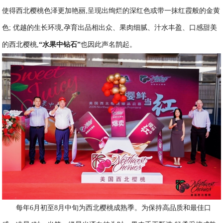
使得西北樱桃色泽更加艳丽,呈现出绚烂的深红色或带一抹红霞般的金黄
色; 优越的生长环境,孕育出品相出众、果肉细腻、汁水丰盈、口感甜美
的西北樱桃,
“水果中钻石”
也因此声名鹊起。
每年6月初至8月中旬为西北樱桃成熟季。为保持高品质和最佳口