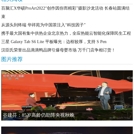
百脑汇X华硕ProArt2022“创作因你而精彩”摄影沙龙活动 长春站圆满结
束
从源头到终端 华祥苑为中国茶注入“科技因子”
携手最大国有集中供热企业北京热力，全应热能云智能化保障民生工程
三星 Galaxy Tab S6 Lite 平板曝光：边框较厚，支持 S Pen
汉臣氏荣誉出品滴滴鸭品牌引爆母婴市场 万千门店争相订货！
图片推荐
谷建芬：85岁高龄仍助阵央视秋晚