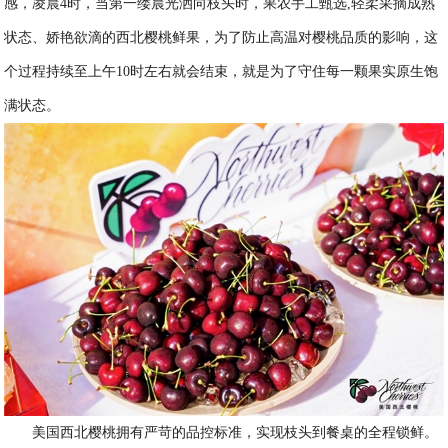
感，凌晨4时，当第一缕晨光洒向枝头时，果农手工甄选,轻柔采摘成熟
状态、娇艳欲滴的西北樱桃鲜果，为了防止高温对樱桃品质的影响，这
个过程持续至上午10时左右就会结束，就是为了守住每一颗果实原生饱
满状态。
美国西北樱桃拥有严苛的品控标准，实现枝头到餐桌的全程锁鲜。