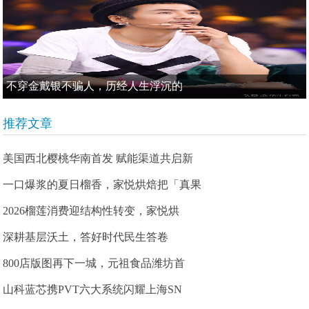
不穿金戴银不骗人，历经人生浮沉的
推荐文章
美国西北樱桃华南首发 赋能渠道共启新
一口爆浆的夏日榴香，家悦烘焙把「真果
2026榴莲消费迎结构性转变，家悦烘
深耕基层沃土，答好时代民生答卷
800店版图再下一城，元祖食品潍坊首
山科蓝芯携PVT六大系统闪耀上海SN