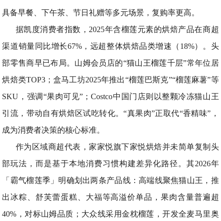
具备早餐、下午茶、节日礼赠等多元场景，复购率更高。
据凯度消费者指数，2025年含榴莲元素的烘焙产品在商超
渠道销量同比增长67%，远超整体烘焙品类增速（18%）。头
部零售商早已布局。山姆会员店的“猫山王榴莲千层”常年位居
烘焙类TOP3；盒马工坊2025年推出“榴莲巴斯克”“榴莲麻薯”等
SKU，强调“果肉可见”；Costco中国门店则以整颗冷冻猫山王
引流，带动自有烘焙区试吃转化。“真果肉”正取代“香精味”，
成为消费者决策的核心标准。
作为区域商超代表，家家悦旗下家悦烘焙并未简单复制头
部玩法，而是基于本地消费习惯构建差异化路径。其2026年
「霸气榴莲季」明确划出两条产品线：高端线聚焦猫山王，推
出冰粽、舒芙蕾蛋糕、大福等高溢价单品，果肉含量普遍超
40%，对标山姆品质；大众线采用金枕榴莲，开发全麦马里奥