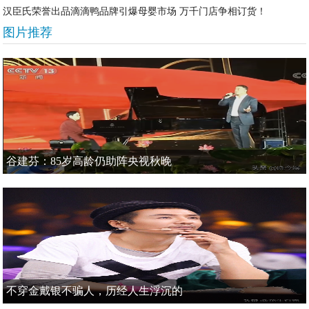
汉臣氏荣誉出品滴滴鸭品牌引爆母婴市场 万千门店争相订货！
图片推荐
谷建芬：85岁高龄仍助阵央视秋晚
不穿金戴银不骗人，历经人生浮沉的