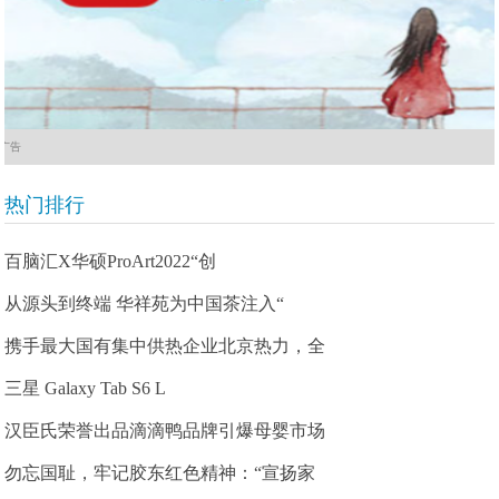
广告
热门排行
百脑汇X华硕ProArt2022“创
从源头到终端 华祥苑为中国茶注入“
携手最大国有集中供热企业北京热力，全
三星 Galaxy Tab S6 L
汉臣氏荣誉出品滴滴鸭品牌引爆母婴市场
勿忘国耻，牢记胶东红色精神：“宣扬家