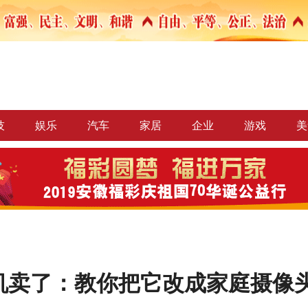
技
娱乐
汽车
家居
企业
游戏
美
机卖了：教你把它改成家庭摄像头