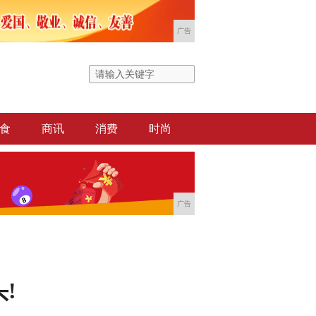
广告
食
商讯
消费
时尚
广告
!