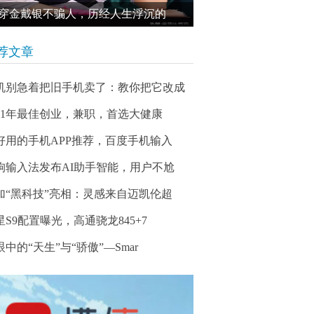
穿金戴银不骗人，历经人生浮沉的
荐文章
机别急着把旧手机卖了：教你把它改成
021年最佳创业，兼职，首选大健康
好用的手机APP推荐，百度手机输入
狗输入法发布AI助手智能，用户不尬
加“黑科技”亮相：灵感来自迈凯伦超
星S9配置曝光，高通骁龙845+7
眼中的“天生”与“骄傲”—Smar