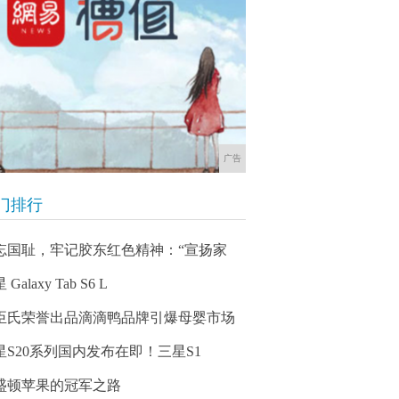
广告
门排行
忘国耻，牢记胶东红色精神：“宣扬家
 Galaxy Tab S6 L
臣氏荣誉出品滴滴鸭品牌引爆母婴市场
星S20系列国内发布在即！三星S1
盛顿苹果的冠军之路