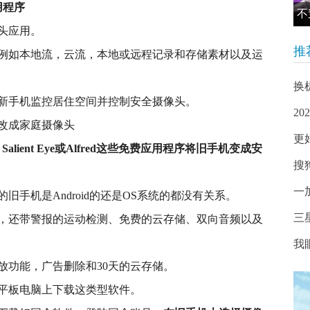
用程序
不
头应用。
推
例如本地流，云流，本地或远程记录和存储素材以及运
换
新手机监控居住空间并控制安全摄像头。
2
更
e、Salient Eye或Alfred这些免费应用程序将旧手机变成安
搜
一
手机是Android的还是OS系统的都没有关系。
三
，还带警报的运动检测、免费的云存储、双向音频以及
我
放功能，广告删除和30天的云存储。
平板电脑上下载这类型软件。