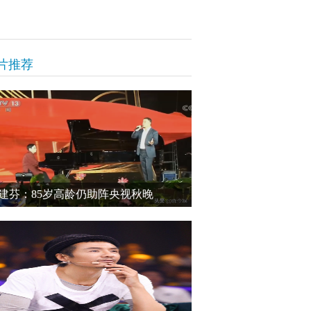
片推荐
建芬：85岁高龄仍助阵央视秋晚