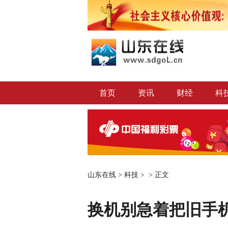
首页
资讯
财经
科
山东在线
>
科技
> >
正文
换机别急着把旧手