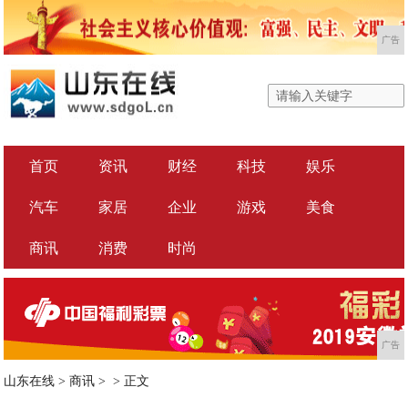
广告
首页
资讯
财经
科技
娱乐
汽车
家居
企业
游戏
美食
商讯
消费
时尚
广告
山东在线
>
商讯
> >
正文