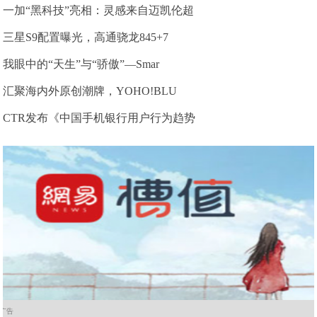
一加“黑科技”亮相：灵感来自迈凯伦超
三星S9配置曝光，高通骁龙845+7
我眼中的“天生”与“骄傲”—Smar
汇聚海内外原创潮牌，YOHO!BLU
CTR发布《中国手机银行用户行为趋势
广告