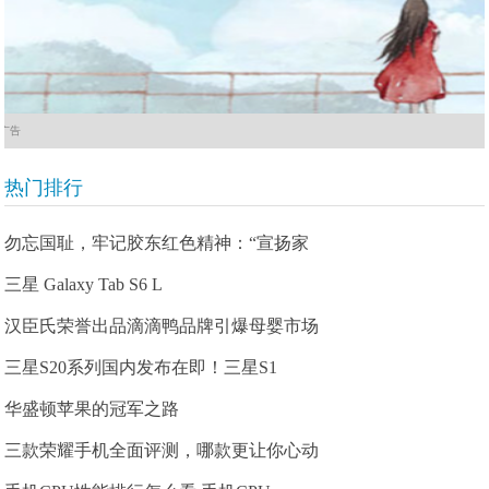
广告
热门排行
勿忘国耻，牢记胶东红色精神：“宣扬家
三星 Galaxy Tab S6 L
汉臣氏荣誉出品滴滴鸭品牌引爆母婴市场
三星S20系列国内发布在即！三星S1
华盛顿苹果的冠军之路
三款荣耀手机全面评测，哪款更让你心动