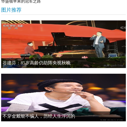
华盛顿苹果的冠军之路
图片推荐
谷建芬：85岁高龄仍助阵央视秋晚
不穿金戴银不骗人，历经人生浮沉的