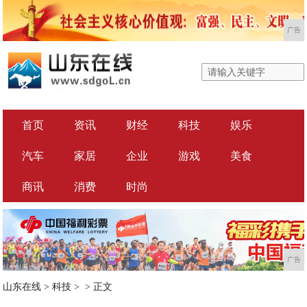
广告
首页
资讯
财经
科技
娱乐
汽车
家居
企业
游戏
美食
商讯
消费
时尚
广告
山东在线
>
科技
> >
正文