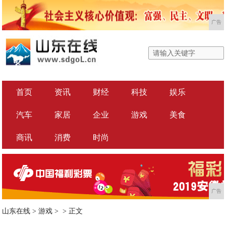
广告
首页
资讯
财经
科技
娱乐
汽车
家居
企业
游戏
美食
商讯
消费
时尚
广告
山东在线
>
游戏
> >
正文