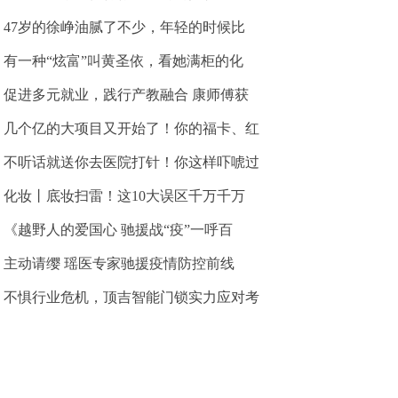
47岁的徐峥油腻了不少，年轻的时候比
有一种“炫富”叫黄圣依，看她满柜的化
促进多元就业，践行产教融合 康师傅获
几个亿的大项目又开始了！你的福卡、红
不听话就送你去医院打针！你这样吓唬过
化妆丨底妆扫雷！这10大误区千万千万
《越野人的爱国心 驰援战“疫”一呼百
主动请缨 瑶医专家驰援疫情防控前线
不惧行业危机，顶吉智能门锁实力应对考