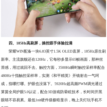
四、185Hz高刷屏，操控跟手体验拉满
荣耀WIN配备一块6.83英寸1.5K OLED直屏，185Hz原生刷
新率。主流旗舰还在120Hz，它每秒多显示65帧画面，那种丝
滑感，用过就回不去。触控方面，3500Hz瞬时触控采样率配合
480Hz十指触控采样率，实测《和平精英》开镜射击一气呵
成，指哪打哪。护眼也没落下。5920Hz超高频PWM调光通过
莱茵全局护眼5.0认证，配合3D游戏防晕眩技术，长时间开黑
眼睛不容易累。最低1nit硬件级极暗显示，晚上关灯玩手机不