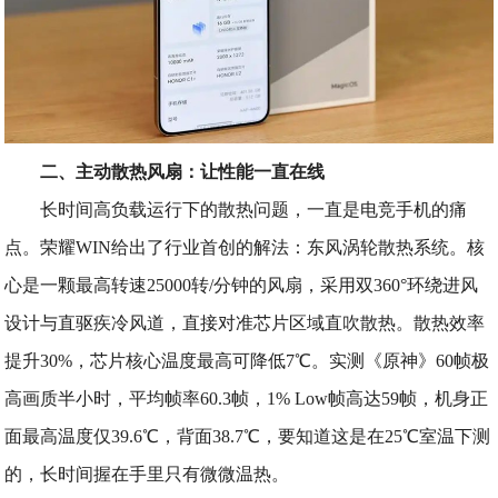
二、主动散热风扇：让性能一直在线
长时间高负载运行下的散热问题，一直是电竞手机的痛
点。荣耀WIN给出了行业首创的解法：东风涡轮散热系统。核
心是一颗最高转速25000转/分钟的风扇，采用双360°环绕进风
设计与直驱疾冷风道，直接对准芯片区域直吹散热。散热效率
提升30%，芯片核心温度最高可降低7℃。实测《原神》60帧极
高画质半小时，平均帧率60.3帧，1% Low帧高达59帧，机身正
面最高温度仅39.6℃，背面38.7℃，要知道这是在25℃室温下测
的，长时间握在手里只有微微温热。