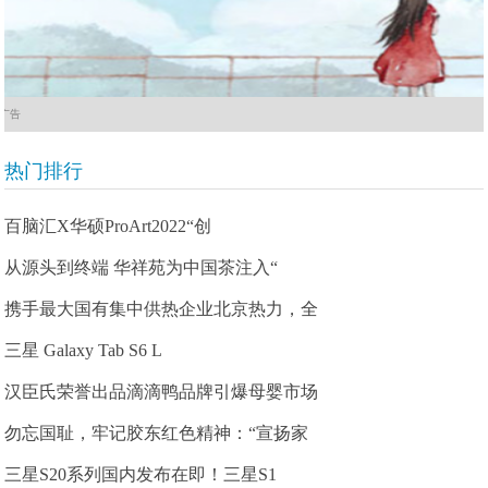
广告
热门排行
百脑汇X华硕ProArt2022“创
从源头到终端 华祥苑为中国茶注入“
携手最大国有集中供热企业北京热力，全
三星 Galaxy Tab S6 L
汉臣氏荣誉出品滴滴鸭品牌引爆母婴市场
勿忘国耻，牢记胶东红色精神：“宣扬家
三星S20系列国内发布在即！三星S1