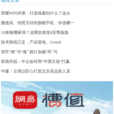
推荐文章
荣耀WIN评测：打游戏最怕什么？这台
颜值高、拍照又好的旗舰手机，你选哪一
AI体验哪家强？这两款骁龙8至尊版旗
技术路线已定，产品落地，Gerard
筑牢“根”与“魂” 践行金融“民”与
双线作战：中企如何用“中国主场”打赢
中建・云境以匠心打造北京高品质人居