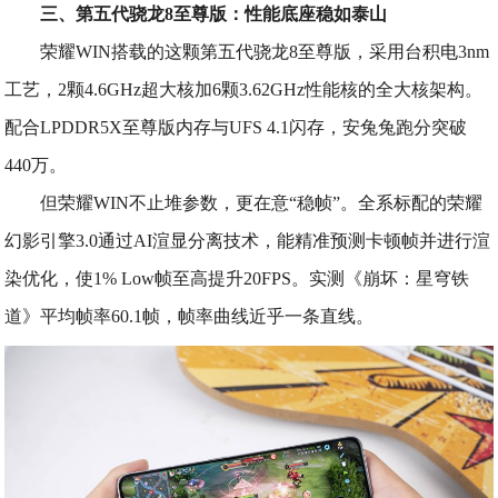
三、第五代骁龙8至尊版：性能底座稳如泰山
荣耀WIN搭载的这颗第五代骁龙8至尊版，采用台积电3nm
工艺，2颗4.6GHz超大核加6颗3.62GHz性能核的全大核架构。
配合LPDDR5X至尊版内存与UFS 4.1闪存，安兔兔跑分突破
440万。
但荣耀WIN不止堆参数，更在意“稳帧”。全系标配的荣耀
幻影引擎3.0通过AI渲显分离技术，能精准预测卡顿帧并进行渲
染优化，使1% Low帧至高提升20FPS。实测《崩坏：星穹铁
道》平均帧率60.1帧，帧率曲线近乎一条直线。