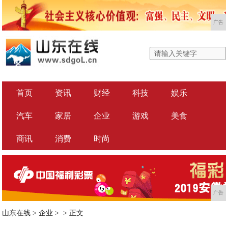
广告
首页
资讯
财经
科技
娱乐
汽车
家居
企业
游戏
美食
商讯
消费
时尚
广告
山东在线
>
企业
> >
正文