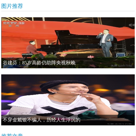
图片推荐
谷建芬：85岁高龄仍助阵央视秋晚
不穿金戴银不骗人，历经人生浮沉的