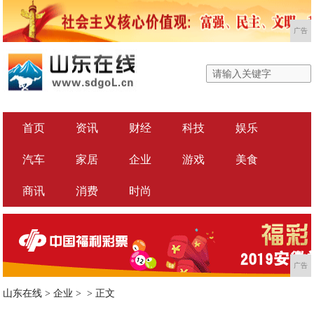
广告
首页
资讯
财经
科技
娱乐
汽车
家居
企业
游戏
美食
商讯
消费
时尚
广告
山东在线
>
企业
> >
正文