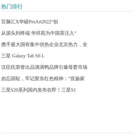
热门排行
百脑汇X华硕ProArt2022“创
从源头到终端 华祥苑为中国茶注入“
携手最大国有集中供热企业北京热力，全
三星 Galaxy Tab S6 L
汉臣氏荣誉出品滴滴鸭品牌引爆母婴市场
勿忘国耻，牢记胶东红色精神：“宣扬家
三星S20系列国内发布在即！三星S1