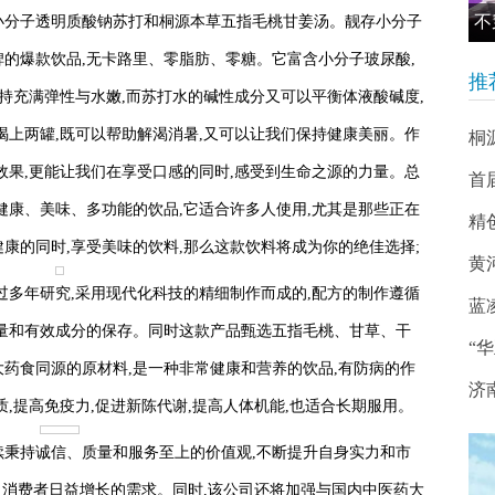
不
小分子透明质酸钠苏打和桐源本草五指毛桃甘姜汤。靓存小分子
的爆款饮品,无卡路里、零脂肪、零糖。它富含小分子玻尿酸,
推
保持充满弹性与水嫩,而苏打水的碱性成分又可以平衡体液酸碱度,
喝上两罐,既可以帮助解渴消暑,又可以让我们保持健康美丽。作
桐
效果,更能让我们在享受口感的同时,感受到生命之源的力量。总
首
健康、美味、多功能的饮品,它适合许多人使用,尤其是那些正在
精
康的同时,享受美味的饮料,那么这款饮料将成为你的绝佳选择;
黄
过多年研究,采用现代化科技的精细制作而成的,配方的制作遵循
蓝
量和有效成分的保存。同时这款产品甄选五指毛桃、甘草、干
“
药食同源的原材料,是一种非常健康和营养的饮品,有防病的作
济
,提高免疫力,促进新陈代谢,提高人体机能,也适合长期服用。
继续秉持诚信、质量和服务至上的价值观,不断提升自身实力和市
满足消费者日益增长的需求。同时,该公司还将加强与国内中医药大