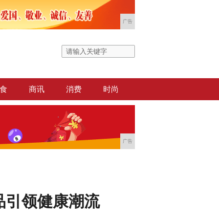
广告
食
商讯
消费
时尚
广告
品引领健康潮流