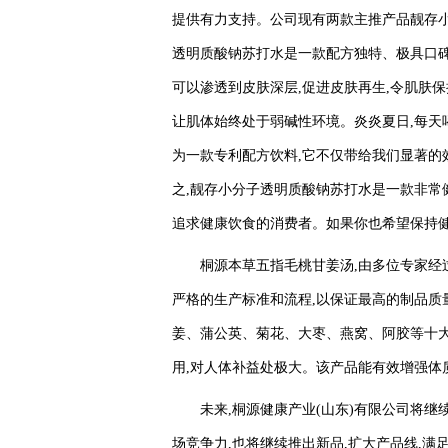
提供有力支持。公司现有两款主推产品靓存
透明质酸钠苏打水是一款配方独特、极具口碑
可以渗透到皮肤深层,促进皮肤再生,令肌肤
让肌体始终处于弱碱性环境。炎炎夏日,每天
为一款专利配方饮料,它不仅带给我们显著的
之,靓存小分子透明质酸钠苏打水是一款非常
追求健康饮食的消费者。如果你也希望保持健
桐源本草五指毛桃甘姜汤,由多位专家经
严格的生产标准和流程,以保证最高的制品质
姜、蒲公英、菊花、大枣、燕窝、阿胶等十大
用,对人体补益处极大。该产品能有效增强体质
未来,桐源健康产业(山东)有限公司将
场竞争力,也将继续推出新品,扩大产品线,