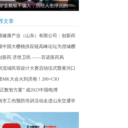
穿金戴银不骗人，历经人生浮沉的
荐文章
源健康产业（山东）有限公司：创新药
届中国大樱桃供应链高峰论坛为澄城樱
创新药 济世卫民 ——百诺医药风
河流域民宿设计大赛启动仪式暨黄河口
凌MK大会火到济南！200+CIO
华正数智方案” 成2023中国电博
南市工伤预防培训活动走进山东交通学