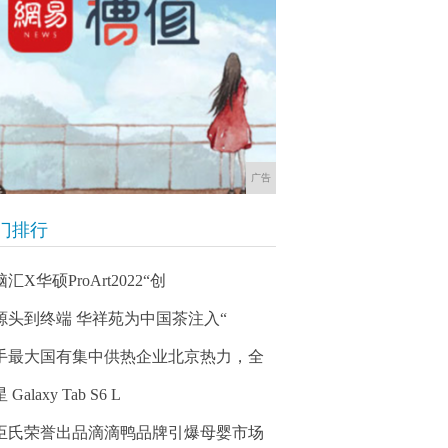
广告
门排行
汇X华硕ProArt2022“创
源头到终端 华祥苑为中国茶注入“
手最大国有集中供热企业北京热力，全
 Galaxy Tab S6 L
臣氏荣誉出品滴滴鸭品牌引爆母婴市场