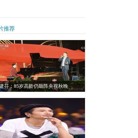
片推荐
建芬：85岁高龄仍助阵央视秋晚