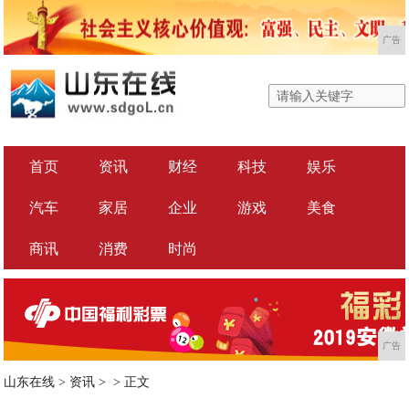
广告
首页
资讯
财经
科技
娱乐
汽车
家居
企业
游戏
美食
商讯
消费
时尚
广告
山东在线
>
资讯
> >
正文