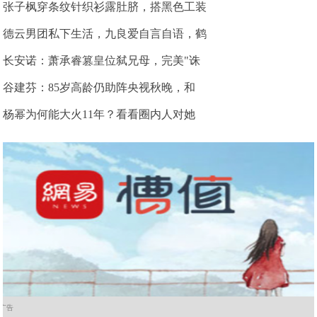
张子枫穿条纹针织衫露肚脐，搭黑色工装
德云男团私下生活，九良爱自言自语，鹤
长安诺：萧承睿篡皇位弑兄母，完美"诛
谷建芬：85岁高龄仍助阵央视秋晚，和
杨幂为何能大火11年？看看圈内人对她
广告