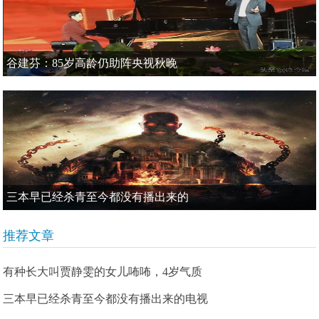
谷建芬：85岁高龄仍助阵央视秋晚
三本早已经杀青至今都没有播出来的
推荐文章
有种长大叫贾静雯的女儿咘咘，4岁气质
三本早已经杀青至今都没有播出来的电视