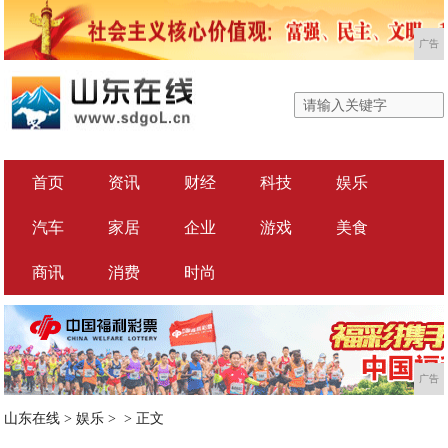
广告
首页
资讯
财经
科技
娱乐
汽车
家居
企业
游戏
美食
商讯
消费
时尚
广告
山东在线
>
娱乐
> >
正文