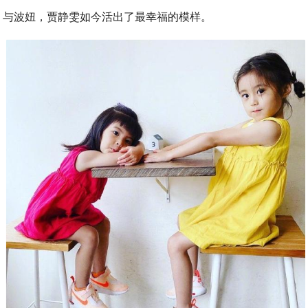
与波妞，贾静雯如今活出了最幸福的模样。