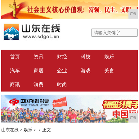
广告
首页
资讯
财经
科技
娱乐
汽车
家居
企业
游戏
美食
商讯
消费
时尚
广告
山东在线
>
娱乐
> >
正文