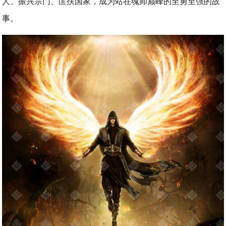
人、振兴宗门、匡扶国家，成为站在魂师巅峰的至勇至强的故
事。