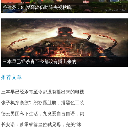
谷建芬：85岁高龄仍助阵央视秋晚
三本早已经杀青至今都没有播出来的
推荐文章
三本早已经杀青至今都没有播出来的电视
张子枫穿条纹针织衫露肚脐，搭黑色工装
德云男团私下生活，九良爱自言自语，鹤
长安诺：萧承睿篡皇位弑兄母，完美"诛