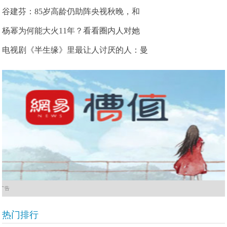
谷建芬：85岁高龄仍助阵央视秋晚，和
杨幂为何能大火11年？看看圈内人对她
电视剧《半生缘》里最让人讨厌的人：曼
广告
热门排行