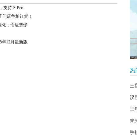
，支持 S Pen
千门店争相订货！
边缘化，命运悲惨
8年12月最新版
热
三星
汉
三
未
手