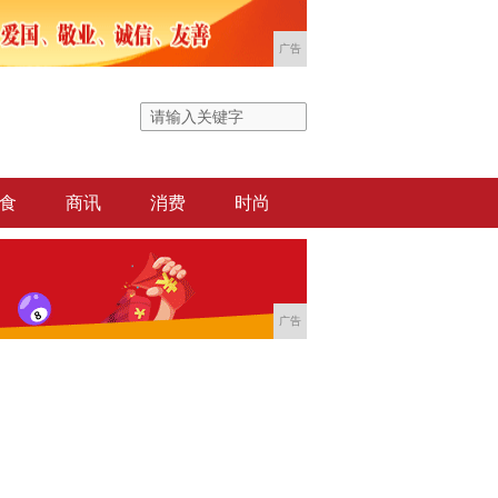
广告
食
商讯
消费
时尚
广告