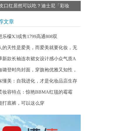
支口红居然可以吃？迪士尼「彩妆
荐文章
想乐檬X3或售1799高通808双
人的天性是爱美，而爱美就要化妆，无
季新款长袖连衣裙女设计感小众气质A
海璐登时尚封面，穿旗袍优雅又知性，
东懂美：自我进化，才是化妆品店生存
柔妆容特点：惊艳BBMA红毯的霉霉
能打底裤，可以这么穿