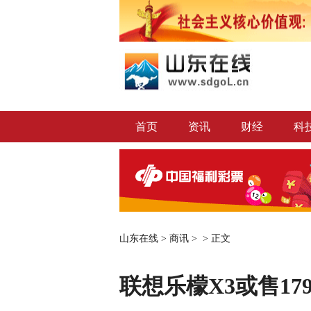
首页
资讯
财经
科
山东在线
>
商讯
> >
正文
联想乐檬X3或售17