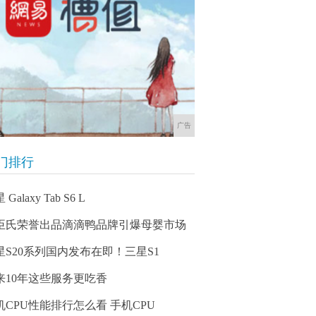
广告
门排行
 Galaxy Tab S6 L
臣氏荣誉出品滴滴鸭品牌引爆母婴市场
星S20系列国内发布在即！三星S1
来10年这些服务更吃香
机CPU性能排行怎么看 手机CPU