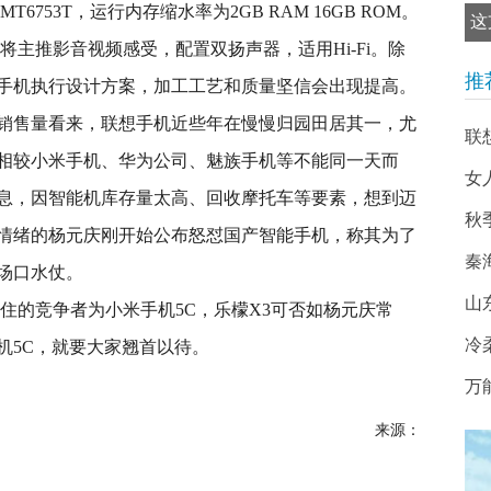
6753T，运行内存缩水率为2GB RAM 16GB ROM。
这
将主推影音视频感受，配置双扬声器，适用Hi-Fi。除
推
手机执行设计方案，加工工艺和质量坚信会出现提高。
销售量看来，联想手机近些年在慢慢归园田居其一，尤
联
相较小米手机、华为公司、魅族手机等不能同一天而
女
息，因智能机库存量太高、回收摩托车等要素，想到迈
秋
情绪的杨元庆刚开始公布怒怼国产智能手机，称其为了
秦
场口水仗。
山
住的竞争者为小米手机5C，乐檬X3可否如杨元庆常
冷
机5C，就要大家翘首以待。
万
来源：