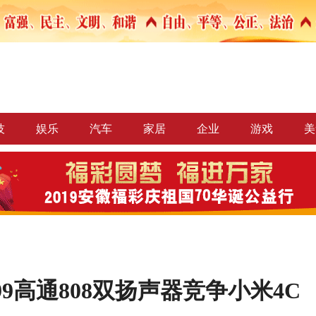
技
娱乐
汽车
家居
企业
游戏
美
99高通808双扬声器竞争小米4C