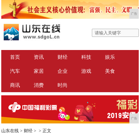
广告
首页
资讯
财经
科技
娱乐
汽车
家居
企业
游戏
美食
商讯
消费
时尚
广告
山东在线
>
财经
> >
正文