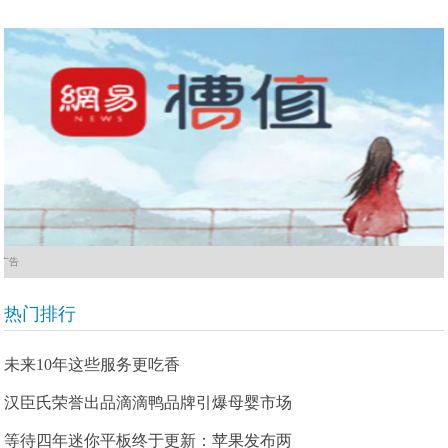
广告
热门排行
未来10年这些服务更吃香
汉臣氏荣誉出品滴滴鸭品牌引爆母婴市场
等待四年迷你平板终于更新：苹果发布两