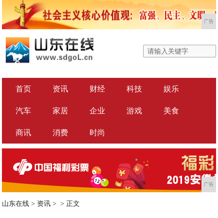
广告
首页
资讯
财经
科技
娱乐
汽车
家居
企业
游戏
美食
商讯
消费
时尚
广告
山东在线
>
资讯
> >
正文