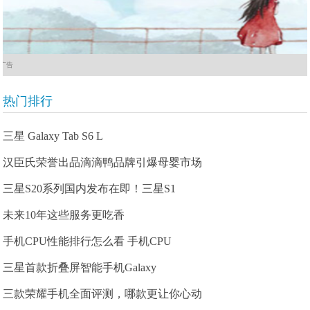
广告
热门排行
三星 Galaxy Tab S6 L
汉臣氏荣誉出品滴滴鸭品牌引爆母婴市场
三星S20系列国内发布在即！三星S1
未来10年这些服务更吃香
手机CPU性能排行怎么看 手机CPU
三星首款折叠屏智能手机Galaxy
三款荣耀手机全面评测，哪款更让你心动