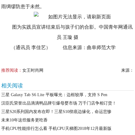
雨绸缪防患于未然。
图为实践员宣讲结束后与孩子们的合影。中国青年网通讯
员 王璇 摄
（通讯员 李佳艺） 信息来源：曲阜师范大学
推荐阅读：
女王时尚网
来源：
相关阅读
三星 Galaxy Tab S6 Lite 平板曝光：边框较厚，支持 S Pen
汉臣氏荣誉出品滴滴鸭品牌引爆母婴市场 万千门店争相订货！
三星S20系列国内发布在即！三星S10彻底边缘化，命运悲惨
未来10年这些服务更吃香
手机CPU性能排行怎么看 手机CPU天梯图2018年12月最新版