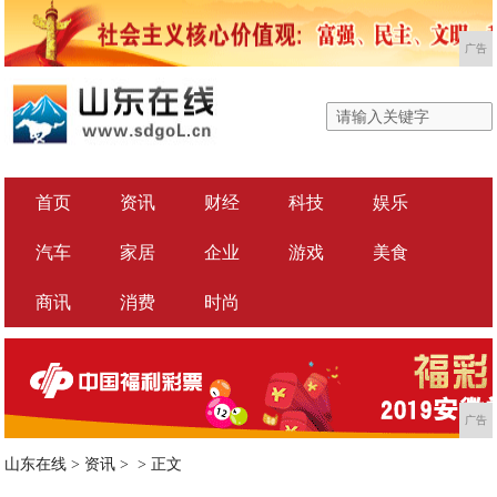
广告
首页
资讯
财经
科技
娱乐
汽车
家居
企业
游戏
美食
商讯
消费
时尚
广告
山东在线
>
资讯
> >
正文