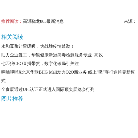
推荐阅读：
高通骁龙865最新消息
来源：
相关阅读
永和豆浆让胃暖暖，为战胜疫情鼓劲！
助力企业复工，华银健康新冠病毒检测服务专业+高效！
七匹狼CEO直播带货，数字化破局引关注
呷哺呷哺X北京华联BHG Mall发力O2O新业务 线上“吸”客打造跨界新模
式
全食展通过UFI认证正式进入国际顶尖展览会行列
图片推荐