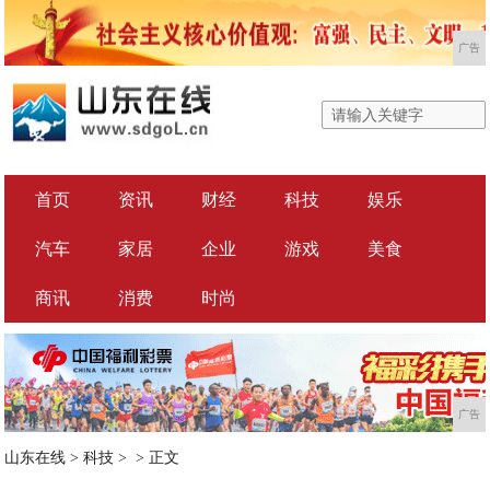
广告
首页
资讯
财经
科技
娱乐
汽车
家居
企业
游戏
美食
商讯
消费
时尚
广告
山东在线
>
科技
> >
正文