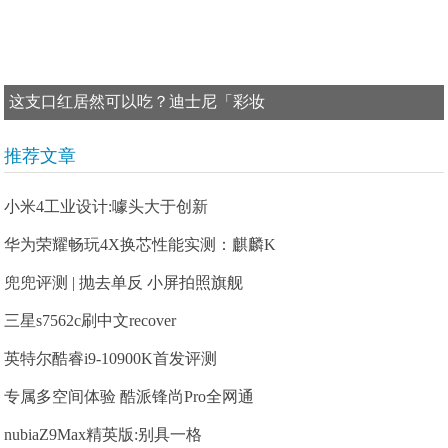
这支口红居然可以吃？迪士尼「彩妆
推荐文章
小米4工业设计:噱头大于创新
华为荣耀畅玩4X换芯性能实测：麒麟K
兜兜评测 | 抛去单反 小屏拍照旗舰
三星s7562c刷中文recover
英特尔酷睿i9-10900K首发评测
专属多空间体验 酷派锋尚Pro全网通
nubiaZ9Max精英版:别具一格