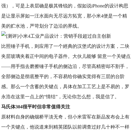
强），可是上表层确是极其锋锐的，假如说iPhone的设计构思
是让显示屏如一汪水面向无尽远方拓宽，那小米4便是一个精
美的贮水池，严苛划分了边沿的界线。
比照锤子手机，则应用了一个經典的汉堡式的设计方案，二块
夹层玻璃夹着正中间的电子器件。大伙儿能够 留意一个关键点
——用手指去磨擦锤子手机的侧边沿，尽管高精密却不割手，
全部侧边是彻底整平的，不容易给你确实觉得有三层的台阶
感。那么一个含蓄的关键点，具体在加工工艺上是不易的，罗
永浩在这里一点上的“情结”，无论你怎么想，我是信了。
马氏体304很平时但非常值得关注
原材料自身的确烟桥平淡无奇，但小米雷军在新品发布会上有
一个关键点，他说道来到精英团队以前调查过好几十种不一样